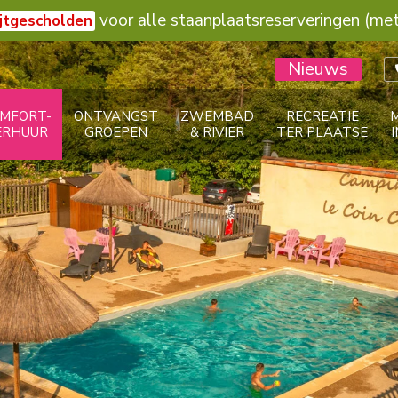
voor alle staanplaatsreserveringen (met 
jtgescholden
Nieuws
MFORT-
ONTVANGST
ZWEMBAD
RECREATIE
ERHUUR
GROEPEN
& RIVIER
TER PLAATSE