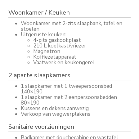
Woonkamer / Keuken
Woonkamer met 2-zits slaapbank, tafel en
stoelen
Uitgeruste keuken:
4-pits gaskookplaat
210 L koelkast/vriezer
Magnetron
Koffiezetapparaat
Vaatwerk en keukengerei
2 aparte slaapkamers
1 slaapkamer met 1 tweepersoonsbed
140×190
1 slaapkamer met 2 eenpersoonsbedden
80×190
Kussens en dekens aanwezig
Verkoop van wegwerplakens
Sanitaire voorzieningen
Badkamer met douchecabine en wastafel