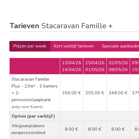
Tarieven
Stacaravan Famille +
Prijzen per week
Kort verblijf tarieven
Speciale aanbiedi
10/04/26
25/04/26
02/05/26
09
24/04/26
01/05/26
08/05/26
15
Stacaravan Famille
Plus - 23m² - 2 kamers
+ 2-
350.00 €
355.00 €
348.00 €
37
persoonsslaapbank
(prijs voor 6 pers)
Opties (per verblijf)
Wegwerplakens
8.00 €
8.00 €
8.00 €
8
eenpersoonsbed