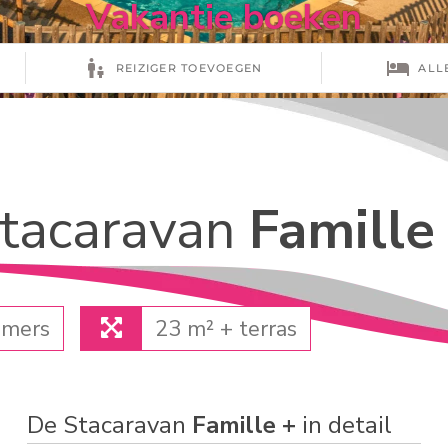
Vakantie boeken
tacaravan
Famille
amers
23 m² + terras
De Stacaravan
Famille +
in detail