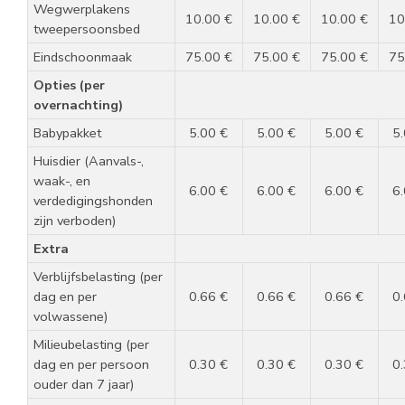
Wegwerplakens
10.00 €
10.00 €
10.00 €
10
tweepersoonsbed
Eindschoonmaak
75.00 €
75.00 €
75.00 €
75
Opties (per
overnachting)
Babypakket
5.00 €
5.00 €
5.00 €
5
Huisdier (Aanvals-,
waak-, en
6.00 €
6.00 €
6.00 €
6
verdedigingshonden
zijn verboden)
Extra
Verblijfsbelasting (per
dag en per
0.66 €
0.66 €
0.66 €
0
volwassene)
Milieubelasting (per
dag en per persoon
0.30 €
0.30 €
0.30 €
0
ouder dan 7 jaar)