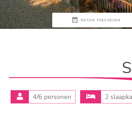
S
4/6 personen
2 slaapk