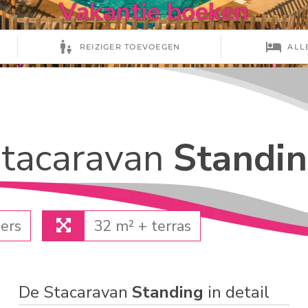
Vakantie boeken
tacaravan
Standi
ers
32 m² + terras
De Stacaravan
Standing
in detail