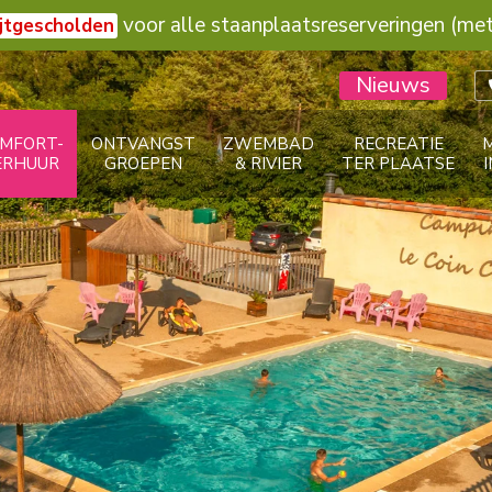
voor alle staanplaatsreserveringen (met 
jtgescholden
Nieuws
MFORT-
ONTVANGST
ZWEMBAD
RECREATIE
ERHUUR
GROEPEN
& RIVIER
TER PLAATSE