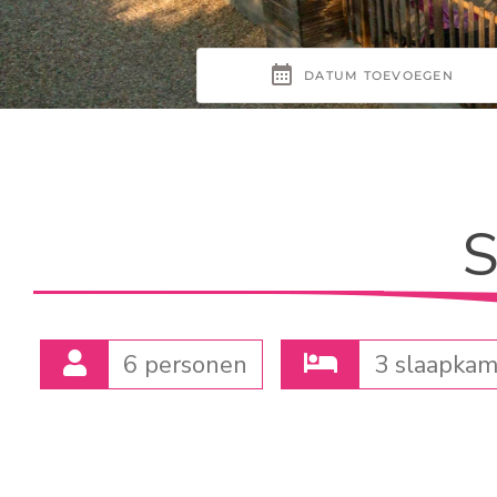
S
6 personen
3 slaapkam