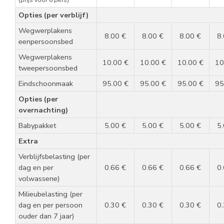
(prijs voor 6 pers)
Opties (per verblijf)
Wegwerplakens
8.00 €
8.00 €
8.00 €
8
eenpersoonsbed
Wegwerplakens
10.00 €
10.00 €
10.00 €
10
tweepersoonsbed
Eindschoonmaak
95.00 €
95.00 €
95.00 €
95
Opties (per
overnachting)
Babypakket
5.00 €
5.00 €
5.00 €
5
Extra
Verblijfsbelasting (per
dag en per
0.66 €
0.66 €
0.66 €
0
volwassene)
Milieubelasting (per
dag en per persoon
0.30 €
0.30 €
0.30 €
0
ouder dan 7 jaar)