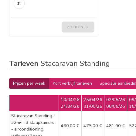
Tarieven
Stacaravan Standing
Prijzen per week
Kort verblijf tarieven
Speciale aanbiedi
10/04/26
25/04/26
02/05/26
09
24/04/26
01/05/26
08/05/26
15
Stacaravan Standing-
32m² - 3 slaapkamers
460.00 €
475.00 €
481.00 €
52
- airconditioning