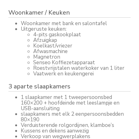
Woonkamer / Keuken
Woonkamer met bank en salontafel
Uitgeruste keuken:
4-pits gaskookplaat
Afzuigkap
Koelkast/vriezer
Afwasmachine
Magnetron
Senseo Koffiezetapparaat
Roestvrijstalen waterkoker van 1 liter
Vaatwerk en keukengerei
3 aparte slaapkamers
1 slaapkamer met 1 tweepersoonsbed
160×200 + hoofdeinde met leeslampje en
USB-aansluiting
slaapkamers met elk 2 eenpersoonsbedden
80×190
Verduisterende rolgordijnen, klamboe’s
Kussens en dekens aanwezig
Verkoop van wegwerplakens