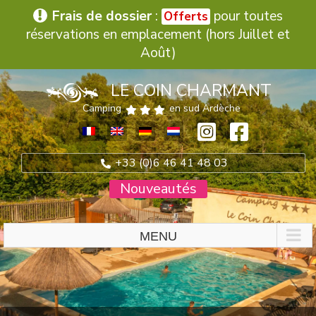
Frais de dossier
:
pour toutes
Offerts
réservations en emplacement (hors Juillet et
Août)
Passer
LE COIN CHARMANT
au
contenu
Camping
en sud Ardèche
+33 (0)6 46 41 48 03
Nouveautés